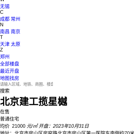
无锡
C
成都
常州
N
南昌
南京
T
天津
太原
Z
郑州
全部楼盘
最近开盘
地图找房
搜索
北京建工揽星樾
在售
普通住宅
均价
21000
元/㎡
开盘：2023年10月31日
地址：北京市房山区房窑路北京市房山区第一医院东南侧约70