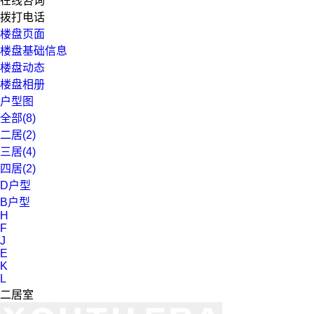
在线咨询
拨打电话
楼盘页面
楼盘基础信息
楼盘动态
楼盘相册
户型图
全部(8)
二居(2)
三居(4)
四居(2)
D户型
B户型
H
F
J
E
K
L
二居室