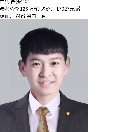
在售
普通住宅
参考总价
126
万/套
均价：
17027元/㎡
建面：
74㎡
朝向：
南