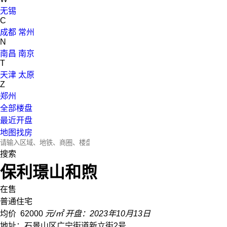
无锡
C
成都
常州
N
南昌
南京
T
天津
太原
Z
郑州
全部楼盘
最近开盘
地图找房
搜索
保利璟山和煦
在售
普通住宅
均价
62000
元/㎡
开盘：2023年10月13日
地址：石景山区广宁街道新立街2号