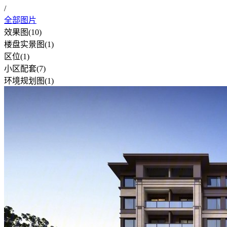
/
全部图片
效果图(
10
)
楼盘实景图(
1
)
区位(
1
)
小区配套(
7
)
环境规划图(
1
)