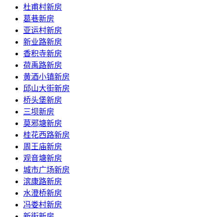
杜甫村新房
葛巷新房
亚运村新房
新业路新房
香积寺新房
荷禹路新房
黄酒小镇新房
邱山大街新房
桥头堡新房
三坝新房
莫邪塘新房
桂花西路新房
周王庙新房
观音塘新房
城市广场新房
滨康路新房
水澄桥新房
冯娄村新房
新街新房