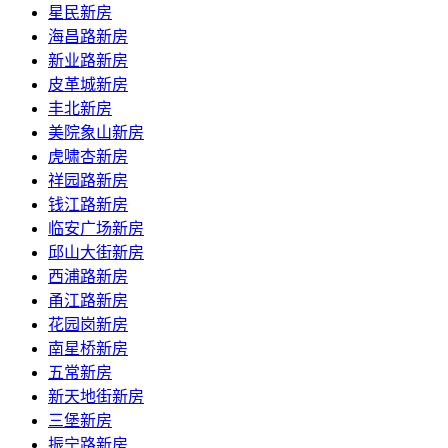
星民新房
海昌路新房
新业路新房
皮革城新房
丰北新房
美院象山新房
虎啸杏新房
祥园路新房
钱江路新房
临安广场新房
邱山大街新房
西浦路新房
甬江路新房
花园岗新房
南星桥新房
五常新房
新天地街新房
三堡新房
振宁路新房