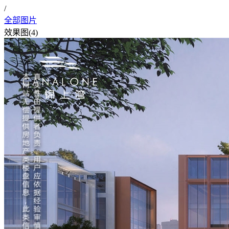
/
全部图片
效果图(
4
)