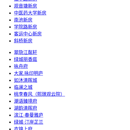
观音塘新房
中医药大学新房
南池新房
学院路新房
客运中心新房
斜桥新房
翠隐江粼轩
绿城丽香庭
咏舟府
大家.咏印明庐
如沐清晖城
临澜之城
桃李春风（熙璟观云院）
潮语臻境府
湖韵清晖府
滨江·春曼雅庐
绿城·汀岸芷兰
衣锦上府