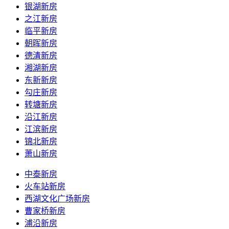
银湖新房
之江新房
临平新房
朝晖新房
德清新房
湘湖新房
东新新房
勾庄新房
转塘新房
沿江新房
江滨新房
锦北新房
萧山新房
中泰新房
火车站新房
西湖文化广场新房
曹家桥新房
浦沿新房