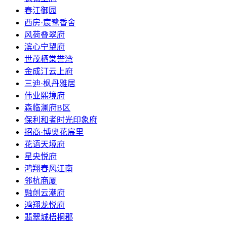
春江御园
西房·宸鹭香舍
风荷叠翠府
滨心宁望府
世茂栖棠誉湾
金成汀云上府
三迪·枫丹雅居
伟业熙境府
森临澜府B区
保利和者时光印象府
招商·博奥花宸里
花语天境府
星央悦府
鸿翔春风江南
邻杭商厦
融创云潮府
鸿翔龙悦府
翡翠城梧桐郡