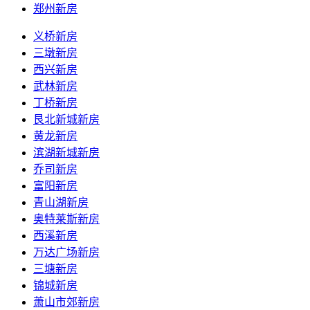
郑州新房
义桥新房
三墩新房
西兴新房
武林新房
丁桥新房
艮北新城新房
黄龙新房
滨湖新城新房
乔司新房
富阳新房
青山湖新房
奥特莱斯新房
西溪新房
万达广场新房
三塘新房
锦城新房
萧山市郊新房