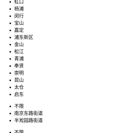
虹口
杨浦
闵行
宝山
嘉定
浦东新区
金山
松江
青浦
奉贤
崇明
昆山
太仓
启东
不限
南京东路街道
半淞园路街道
不限