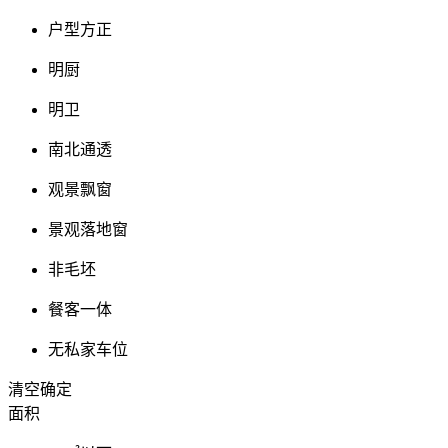
户型方正
明厨
明卫
南北通透
观景飘窗
景观落地窗
非毛坯
餐客一体
无私家车位
清空
确定
面积