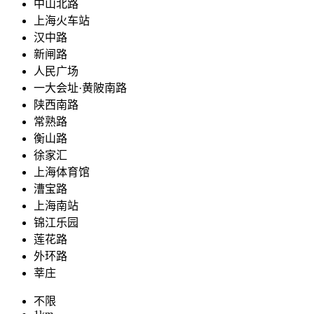
中山北路
上海火车站
汉中路
新闸路
人民广场
一大会址·黄陂南路
陕西南路
常熟路
衡山路
徐家汇
上海体育馆
漕宝路
上海南站
锦江乐园
莲花路
外环路
莘庄
不限