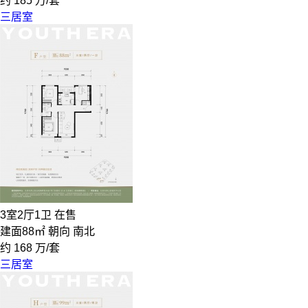
约
185
万/套
三居室
3室2厅1卫
在售
建面88㎡
朝向 南北
约
168
万/套
三居室