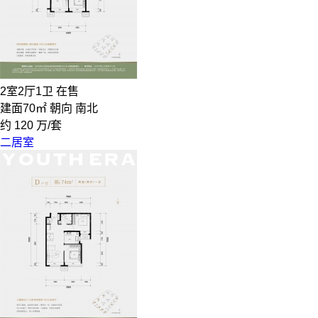
2室2厅1卫
在售
建面70㎡
朝向 南北
约
120
万/套
二居室