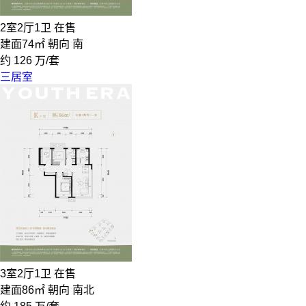
2室2厅1卫
在售
建面74㎡
朝向 南
约
126
万/套
三居室
3室2厅1卫
在售
建面86㎡
朝向 南北