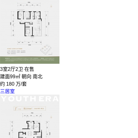
3室2厅2卫
在售
建面99㎡
朝向 南北
约
180
万/套
三居室