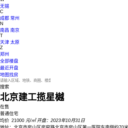
无锡
C
成都
常州
N
南昌
南京
T
天津
太原
Z
郑州
全部楼盘
最近开盘
地图找房
搜索
北京建工揽星樾
在售
普通住宅
均价
21000
元/㎡
开盘：2023年10月31日
地址：北京市房山区房窑路北京市房山区第一医院东南侧约70